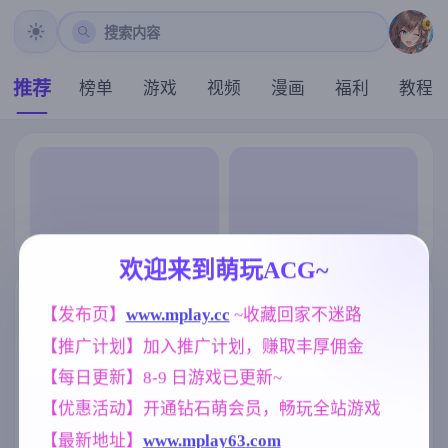
搜索内容
推荐
榜单
游戏
视频
漫画
福利
教程
欢迎来到萌玩ACG~
【发布页】
www.mplay.cc
 ~收藏回家不迷路
【推广计划】加入推广计划，赚取丰厚佣金
【每日更新】8-9 日游戏已更新~
【优惠活动】开通钻石萌会员，畅玩全站游戏
【最新地址】
www.mplay63.com