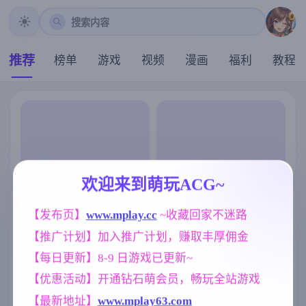
搜索内容
推荐
榜单
游戏
视频
漫画
福利
教程
欢迎来到萌玩ACG~
【发布页】
www.mplay.cc
 ~收藏回家不迷路
【推广计划】加入推广计划，赚取丰厚佣金
【每日更新】8-9 日游戏已更新~
【优惠活动】开通钻石萌会员，畅玩全站游戏
【最新地址】
www.mplay63.com